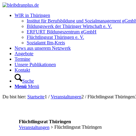
WIR in Thüringen
Institut für Berufsbildung und Sozialmanagement gGmb
Bildungswerk der Thüringer Wirtschaft e. V.
ERFURT Bildungszentrum gGmbH
Flüchtlingsrat Thüringen e. V.
Sozialamt Ilm-Kreis
News aus unserem Netzwerk
Angebote
Termine
Unsere Publikationen
Kontakt
Suche
Menü
Menü
Du bist hier:
Startseite
1
/
Veranstaltungen
2
/
Flüchtlingsrat Thüringen
Flüchtlingsrat Thüringen
Flüchtlingsrat Thüringen
Veranstaltungen