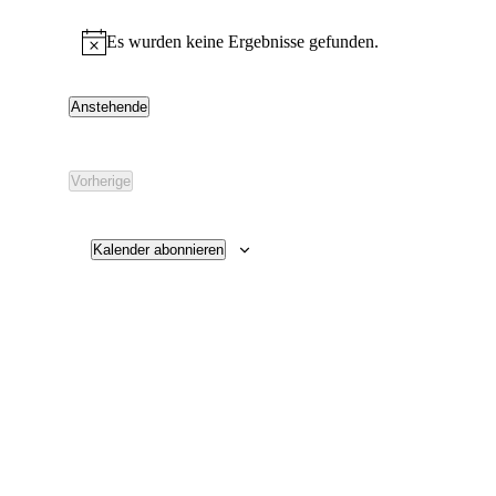
Veranstaltungen
Es wurden keine Ergebnisse gefunden.
Hinweis
Anstehende
Datum
wählen.
Vorherige
Veranstaltungen
Kalender abonnieren