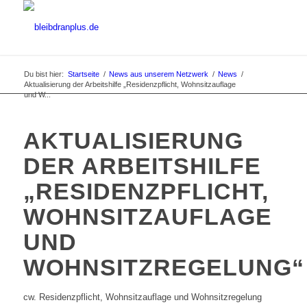
Du bist hier:
Startseite
/
News aus unserem Netzwerk
/
News
/
Aktualisierung der Arbeitshilfe „Residenzpflicht, Wohnsitzauflage
und W...
AKTUALISIERUNG
DER ARBEITSHILFE
„RESIDENZPFLICHT,
WOHNSITZAUFLAGE
UND
WOHNSITZREGELUNG“
cw. Residenzpflicht, Wohnsitzauflage und Wohnsitzregelung