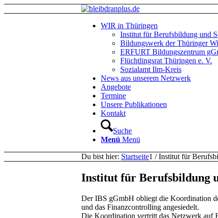
WIR in Thüringen
Institut für Berufsbildung un
Bildungswerk der Thüringer Wir
ERFURT Bildungszentrum g
Flüchtlingsrat Thüringen e. V.
Sozialamt Ilm-Kreis
News aus unserem Netzwerk
Angebote
Termine
Unsere Publikationen
Kontakt
Suche
Menü
Menü
Du bist hier:
Startseite
1
/
Institut für Beru
Institut für Berufsbildu
Der IBS gGmbH obliegt die Koordination des
und das Finanzcontrolling angesiedelt.
Die Koordination vertritt das Netzwerk auf