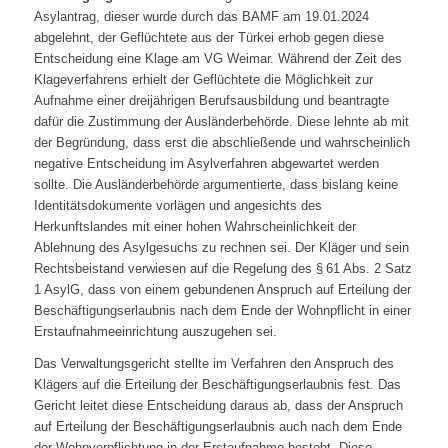
Asylantrag, dieser wurde durch das BAMF am 19.01.2024
abgelehnt, der Geflüchtete aus der Türkei erhob gegen diese
Entscheidung eine Klage am VG Weimar. Während der Zeit des
Klageverfahrens erhielt der Geflüchtete die Möglichkeit zur
Aufnahme einer dreijährigen Berufsausbildung und beantragte
dafür die Zustimmung der Ausländerbehörde. Diese lehnte ab mit
der Begründung, dass erst die abschließende und wahrscheinlich
negative Entscheidung im Asylverfahren abgewartet werden
sollte. Die Ausländerbehörde argumentierte, dass bislang keine
Identitätsdokumente vorlägen und angesichts des
Herkunftslandes mit einer hohen Wahrscheinlichkeit der
Ablehnung des Asylgesuchs zu rechnen sei. Der Kläger und sein
Rechtsbeistand verwiesen auf die Regelung des § 61 Abs. 2 Satz
1 AsylG, dass von einem gebundenen Anspruch auf Erteilung der
Beschäftigungserlaubnis nach dem Ende der Wohnpflicht in einer
Erstaufnahmeeinrichtung auszugehen sei.
Das Verwaltungsgericht stellte im Verfahren den Anspruch des
Klägers auf die Erteilung der Beschäftigungserlaubnis fest. Das
Gericht leitet diese Entscheidung daraus ab, dass der Anspruch
auf Erteilung der Beschäftigungserlaubnis auch nach dem Ende
der Wohnverpflichtung in der Erstaufnahme besteht. Diese