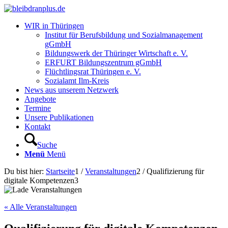
WIR in Thüringen
Institut für Berufsbildung und Sozialmanagement
gGmbH
Bildungswerk der Thüringer Wirtschaft e. V.
ERFURT Bildungszentrum gGmbH
Flüchtlingsrat Thüringen e. V.
Sozialamt Ilm-Kreis
News aus unserem Netzwerk
Angebote
Termine
Unsere Publikationen
Kontakt
Suche
Menü
Menü
Du bist hier:
Startseite
1
/
Veranstaltungen
2
/
Qualifizierung für
digitale Kompetenzen
3
« Alle Veranstaltungen