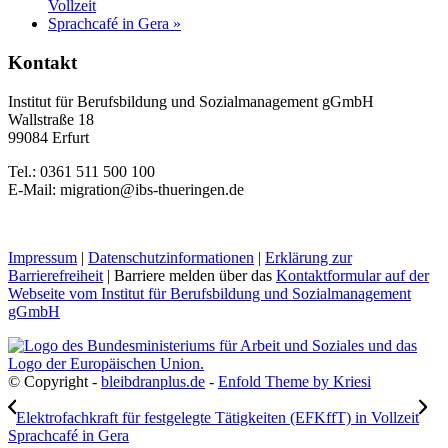
Vollzeit
Sprachcafé in Gera
»
Kontakt
Institut für Berufsbildung und Sozialmanagement gGmbH
Wallstraße 18
99084 Erfurt
Tel.: 0361 511 500 100
E-Mail: migration@ibs-thueringen.de
Impressum
|
Datenschutzinformationen
|
Erklärung zur
Barrierefreiheit
| Barriere melden über das
Kontaktformular auf der
Webseite vom Institut für Berufsbildung und Sozialmanagement
gGmbH
© Copyright -
bleibdranplus.de
-
Enfold Theme by Kriesi
Elektrofachkraft für festgelegte Tätigkeiten (EFKffT) in Vollzeit
Sprachcafé in Gera