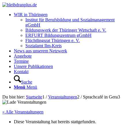
WIR in Thüringen
Institut für Berufsbildung und Sozialmanagement
gGmbH
Bildungswerk der Thüringer Wirtschaft e. V.
ERFURT Bildungszentrum gGmbH
Flüchtlingsrat Thüringen e. V.
Sozialamt Ilm-Kreis
News aus unserem Netzwerk
Angebote
Termine
Unsere Publikationen
Kontakt
Suche
Menü
Menü
Du bist hier:
Startseite
1
/
Veranstaltungen
2
/
Sprachcafé in Gera
3
« Alle Veranstaltungen
Diese Veranstaltung hat bereits stattgefunden.