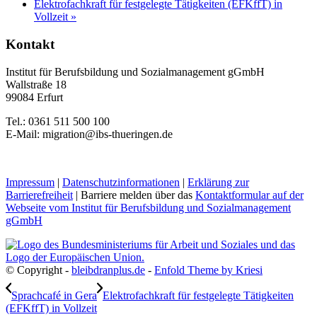
Elektrofachkraft für festgelegte Tätigkeiten (EFKffT) in
Vollzeit
»
Kontakt
Institut für Berufsbildung und Sozialmanagement gGmbH
Wallstraße 18
99084 Erfurt
Tel.: 0361 511 500 100
E-Mail: migration@ibs-thueringen.de
Impressum
|
Datenschutzinformationen
|
Erklärung zur
Barrierefreiheit
| Barriere melden über das
Kontaktformular auf der
Webseite vom Institut für Berufsbildung und Sozialmanagement
gGmbH
© Copyright -
bleibdranplus.de
-
Enfold Theme by Kriesi
Sprachcafé in Gera
Elektrofachkraft für festgelegte Tätigkeiten
(EFKffT) in Vollzeit