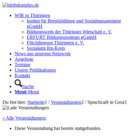
WIR in Thüringen
Institut für Berufsbildung und Sozialmanagement
gGmbH
Bildungswerk der Thüringer Wirtschaft e. V.
ERFURT Bildungszentrum gGmbH
Flüchtlingsrat Thüringen e. V.
Sozialamt Ilm-Kreis
News aus unserem Netzwerk
Angebote
Termine
Unsere Publikationen
Kontakt
Suche
Menü
Menü
Du bist hier:
Startseite
1
/
Veranstaltungen
2
/
Sprachcafé in Gera
3
« Alle Veranstaltungen
Diese Veranstaltung hat bereits stattgefunden.