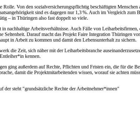
oße Rolle. Von den sozialversicherungspflichtig beschäftigten Menschen 
atsangehörigkeit sind es dagegen nur 1,3 %. Auch im Vergleich zum Bu
ätig – in Thüringen also fast doppelt so viele.
t in nachhaltige Arbeitsverhältnisse. Auch Fälle von Leiharbeitsfirmen
eine Seltenheit. Darauf macht das Projekt Faire Integration Thüringe
rhaupt in Arbeit zu kommen und damit den Lebensunterhalt zu sichern.
die Zeit, sich näher mit der Leiharbeitsbranche auseinanderzusetzen.
Entleiher*in kennen.
n ging außerdem auf Rechte, Pflichten und Fristen ein, die für die Bet
prache, damit die Projektmitarbeitenden wissen, worauf sie achten müs