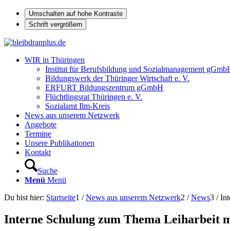
Umschalten auf hohe Kontraste
Schrift vergrößern
WIR in Thüringen
Institut für Berufsbildung und Sozialmanagement gGmb
Bildungswerk der Thüringer Wirtschaft e. V.
ERFURT Bildungszentrum gGmbH
Flüchtlingsrat Thüringen e. V.
Sozialamt Ilm-Kreis
News aus unserem Netzwerk
Angebote
Termine
Unsere Publikationen
Kontakt
Suche
Menü
Menü
Du bist hier:
Startseite
1
/
News aus unserem Netzwerk
2
/
News
3
/
In
Interne Schulung zum Thema Leiharbeit 