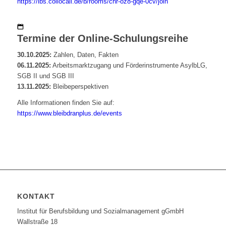
https://ibs.collocall.de/b/rooms/chr-oz8-gqe-0cv/join
Termine der Online-Schulungsreihe
30.10.2025:
Zahlen, Daten, Fakten
06.11.2025:
Arbeitsmarktzugang und Förderinstrumente AsylbLG,
SGB II und SGB III
13.11.2025:
Bleibeperspektiven
Alle Informationen finden Sie auf:
https://www.bleibdranplus.de/events
KONTAKT
Institut für Berufsbildung und Sozialmanagement gGmbH
Wallstraße 18