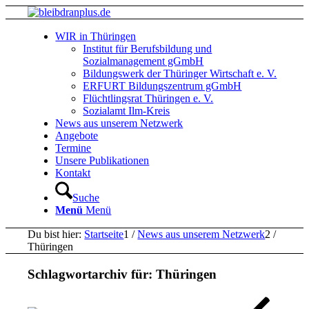
WIR in Thüringen
Institut für Berufsbildung und
Sozialmanagement gGmbH
Bildungswerk der Thüringer Wirtschaft e. V.
ERFURT Bildungszentrum gGmbH
Flüchtlingsrat Thüringen e. V.
Sozialamt Ilm-Kreis
News aus unserem Netzwerk
Angebote
Termine
Unsere Publikationen
Kontakt
Suche
Menü
Menü
Du bist hier:
Startseite
1
/
News aus unserem Netzwerk
2
/
Thüringen
Schlagwortarchiv für:
Thüringen