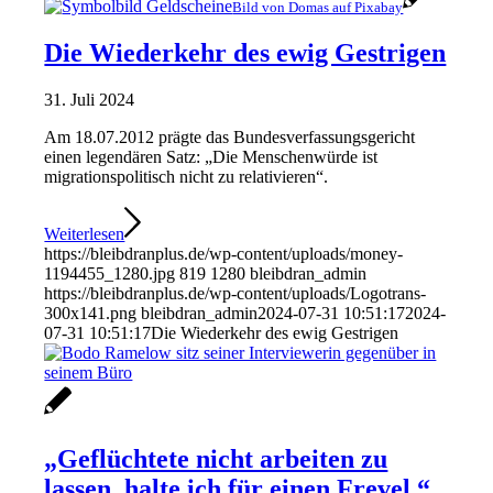
Bild von Domas auf Pixabay
Die Wiederkehr des ewig Gestrigen
31. Juli 2024
Am 18.07.2012 prägte das Bundesverfassungsgericht
einen legendären Satz: „Die Menschenwürde ist
migrationspolitisch nicht zu relativieren“.
Weiterlesen
https://bleibdranplus.de/wp-content/uploads/money-
1194455_1280.jpg
819
1280
bleibdran_admin
https://bleibdranplus.de/wp-content/uploads/Logotrans-
300x141.png
bleibdran_admin
2024-07-31 10:51:17
2024-
07-31 10:51:17
Die Wiederkehr des ewig Gestrigen
„Geflüchtete nicht arbeiten zu
lassen, halte ich für einen Frevel.“