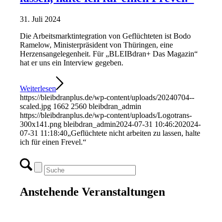
31. Juli 2024
Die Arbeitsmarktintegration von Geflüchteten ist Bodo
Ramelow, Ministerpräsident von Thüringen, eine
Herzensangelegenheit. Für „BLEIBdran+ Das Magazin“
hat er uns ein Interview gegeben.
Weiterlesen
https://bleibdranplus.de/wp-content/uploads/20240704--
scaled.jpg
1662
2560
bleibdran_admin
https://bleibdranplus.de/wp-content/uploads/Logotrans-
300x141.png
bleibdran_admin
2024-07-31 10:46:20
2024-
07-31 11:18:40
„Geflüchtete nicht arbeiten zu lassen, halte
ich für einen Frevel.“
Anstehende Veranstaltungen