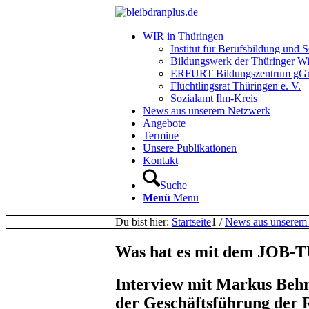
WIR in Thüringen
Institut für Berufsbildung un
Bildungswerk der Thüringer Wir
ERFURT Bildungszentrum g
Flüchtlingsrat Thüringen e. V.
Sozialamt Ilm-Kreis
News aus unserem Netzwerk
Angebote
Termine
Unsere Publikationen
Kontakt
Suche
Menü
Menü
Du bist hier:
Startseite
1
/
News aus unserem
Was hat es mit dem JOB-T
Interview mit Markus Behr
der Geschäftsführung der 