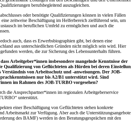
 Qualifizierungen berufsbegleitend auszugleichen.
bschlusses oder benötigte Qualifizierungen können in vielen Fällen
 eine zeitweise Beschäftigung im Helferbereich zielführend sein, um
Austausch im beruflichen Umfeld zu ermöglichen und auch die
ussen.
jedoch auch, dass es Erwerbsbiographien gibt, bei denen eine
chland aus unterschiedlichen Gründen nicht möglich sein wird. Hier
efunden werden, die zur Sicherung des Lebensunterhalts führen.
 dass Arbeitgeber*innen insbesondere mangelnde Kenntnisse der
de Qualifizierung von Geflüchteten als Hürden bei deren Einstellu
as Verständnis von Arbeitsschutz und -anweisungen. Der JOB-
rachkenntnissen nur bis A2/B1 unterstützt wird. Sind
er*innen im Rahmen des JOB-TURBO vorgesehen?
h die Ansprechpartner*innen im regionalen Arbeitgeberservice
-TURBO“ unterstützt.
ekten einer Beschäftigung von Geflüchteten stehen konkrete
nd Arbeitsmarkt zur Verfügung. Aber auch die Unterstützungsangebote
hförderung des BAMF) werden in den Beratungsgesprächen mit den