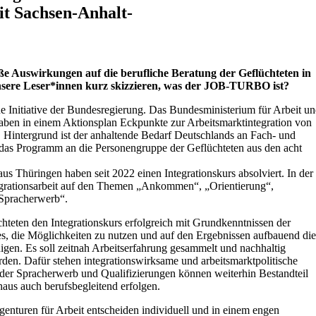
it Sachsen-Anhalt-
uswirkungen auf die berufliche Beratung der Geflüchteten in
sere Leser*innen kurz skizzieren, was der JOB-TURBO ist?
Initiative der Bundesregierung. Das Bundesministerium für Arbeit u
haben in einem Aktionsplan Eckpunkte zur Arbeitsmarktintegration von
intergrund ist der anhaltende Bedarf Deutschlands an Fach- und
h das Programm an die Personengruppe der Geflüchteten aus den acht
 Thüringen haben seit 2022 einen Integrationskurs absolviert. In der
egrationsarbeit auf den Themen „Ankommen“, „Orientierung“,
„Spracherwerb“.
hteten den Integrationskurs erfolgreich mit Grundkenntnissen der
es, die Möglichkeiten zu nutzen und auf den Ergebnissen aufbauend die
nigen. Es soll zeitnah Arbeitserfahrung gesammelt und nachhaltig
erden. Dafür stehen integrationswirksame und arbeitsmarktpolitische
der Spracherwerb und Qualifizierungen können weiterhin Bestandteil
haus auch berufsbegleitend erfolgen.
enturen für Arbeit entscheiden individuell und in einem engen