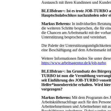
Austausch mit ihren Kundinnen und Kunden 
BLEIBdran+: Ist es trotz JOB-TURBO auc
Hauptschulabschluss nachzuholen oder ei
Markus Behrens:
In individuellen Beratun
die weiteren Schritte besprochen, die für ei
die Chancen am Arbeitsmarkt mit der vorhan
Unterstützung besprochen und vereinbart.
Die Palette der Unterstützungsmöglichkeiten i
eine Beschäftigung auf dem Arbeitsmarkt i
Weitere Informationen finden Sie unter dies
https://www.arbeitsagentur.de/k/job-turbo
BLEIBdran+: Im Grundsatz des Bürgergel
TURBO ist nun die Vermittlung vorrangig. 
seit Einführung des JOB-TURBO vonseite
Helfer*innenbereiche erhalten. Wird hie
vorgezogen?
Markus Behrens:
Mit dem Programm des J
Arbeitskräftenachfrage auch für den Personenk
Arbeitnehmerinnen und Arbeitnehmer mit aus
Beschäftigung aufnehmen. Dabei werden a