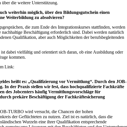
über die weitere Unterstützung.
h weiterhin möglich, über den Bildungsgutschein einen
ne Weiterbildung zu absolvieren?
gsgesprächen, die zum Ende des Integrationskurses stattfinden, werden
ne nachhaltige Beschäftigung erforderlich sind. Dabei werden natürlich
denen Qualifikation, aber auch Möglichkeiten der berufsbegleitenden
st dabei vielfältig und orientiert sich daran, ob eine Ausbildung oder
nfrage kommen.
em Link:
des heißt es: „Qualifizierung vor Vermittlung“. Durch den JOB-
In der Praxis stellen wir fest, dass hochqualifizierte Fachkräfte
n des Jobcenters häufig Vermittlungsvorschläge für
rdurch prekäre Beschäftigung der Fachkräftesicherung
OB-TURBO wird versucht, die Chancen der hohen
reis der Geflüchteten zu nutzen. Ziel ist es natürlich, dass die
ländischen Wurzeln eine ihrer Qualifikation entsprechende
uch gemeinsame Lösungen mit den Beschäftigten und den Unternehme