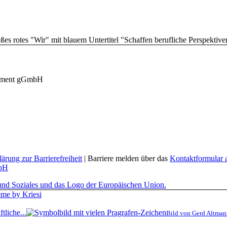
agement gGmbH
lärung zur Barrierefreiheit
| Barriere melden über das
Kontaktformular a
mbH
me by Kriesi
tliche...
Bild von Gerd Altman