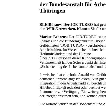
der Bundesanstalt für Arbe
Thüringen
BLEIBdran+: Der JOB-TURBO hat große A
den WIR-Netzwerken. Können Sie für un
Markus Behrens:
Der JOB-TURBO ist eine 
Soziales und die Bundesagentur für Arbeit 
Geflüchteten („JOB-TURBO“) beschrieben. H
Arbeitskräften. Im Wesentlichen richtet sic
Herkunftsländern und der Ukraine.
Über 7.000 Personen dieser Kundengruppe aus
Vergangenheit lag der Schwerpunkt der Int
„Sicherstellung des Lebensunterhalts“ und 
Inzwischen hat eine hohe Anzahl von Geflüc
deutschen Sprache abgeschlossen. Nun gilt 
Integration in den Arbeitsmarkt zu beschleu
Hilfebedürftigkeit reduziert oder beendet w
Instrumente zur Verfügung. Ein weitergehen
der Integrationsarbeit sein, und können durc
Die Mitarbeitenden in den Jobcentern und Ag