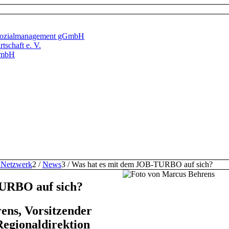
d Sozialmanagement gGmbH
tschaft e. V.
GmbH
 Netzwerk
2
/
News
3
/
Was hat es mit dem JOB-TURBO auf sich?
URBO auf sich?
ens, Vorsitzender
Regionaldirektion