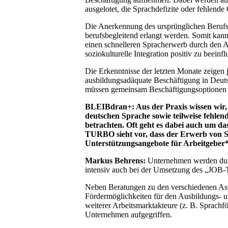
ausgelotet, die Sprachdefizite oder fehlende
Die Anerkennung des ursprünglichen Berufsa
berufsbegleitend erlangt werden. Somit kann
einen schnelleren Spracherwerb durch den 
soziokulturelle Integration positiv zu beeinfl
Die Erkenntnisse der letzten Monate zeigen 
ausbildungsadäquate Beschäftigung in Deuts
müssen gemeinsam Beschäftigungsoptionen g
BLEIBdran+: Aus der Praxis wissen wir,
deutschen Sprache sowie teilweise fehlen
betrachten. Oft geht es dabei auch um d
TURBO sieht vor, dass der Erwerb von Sp
Unterstützungsangebote für Arbeitgeb
Markus Behrens:
Unternehmen werden durc
intensiv auch bei der Umsetzung des „JOB
Neben Beratungen zu den verschiedenen Asp
Fördermöglichkeiten für den Ausbildungs- u
weiterer Arbeitsmarktakteure (z. B. Sprac
Unternehmen aufgegriffen.