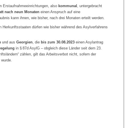
on Erstaufnahmeeinrichtungen, also
kommunal
, untergebracht
att nach neun Monaten
einen Anspruch auf eine
aubnis kann ihnen, wie bisher, nach drei Monaten erteilt werden.
en Herkunftsstaaten dürfen wie bisher während des Asylverfahrens
u
und aus
Georgien
, die
bis zum 30.08.2023
einen Asylantrag
regelung
in § 87d AsylG – obgleich diese Länder seit dem 23.
sländern“ zählen, gilt das Arbeitsverbot nicht, sofern der
t wurde.