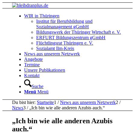
WIR in Thüringen
Institut für Berufsbildung und
Sozialmanagement gGmbH
Bildungswerk der Thüringer Wirtschaft e. V.
ERFURT Bildungszentrum gGmbH
Flüchtlingsrat Thüringen e. V.
Sozialamt Ilm-Kreis
News aus unserem Netzwerk
Angebote
Termine
Unsere Publikationen
Kontakt
Suche
Menü
Menü
Du bist hier:
Startseite
1
/
News aus unserem Netzwerk
2
/
News
3
/
„Ich bin wie alle anderen Azubis auch.“
„Ich bin wie alle anderen Azubis
auch.“