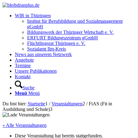
WIR in Thüringen
Institut für Berufsbildung und Sozialmanagement
gGmbH
Bildungswerk der Thüringer Wirtschaft e. V.
ERFURT Bildungszentrum gGmbH
Flüchtlingsrat Thüringen e. V.
Sozialamt Ilm-Kreis
News aus unserem Netzwerk
Angebote
Termine
Unsere Publikationen
Kontakt
Suche
Menü
Menü
Du bist hier:
Startseite
1
/
Veranstaltungen
2
/
FiAS (Fit in
Ausbildung und Schule)
3
« Alle Veranstaltungen
Diese Veranstaltung hat bereits stattgefunden.