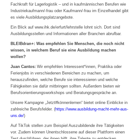
Fachkraft für Lagerlogistik – und in kaufmännischen Berufen wie
Industriekaufmann/-frau oder Kaufmann/-frau im Einzelhandel gibt
es viele Ausbildungsplatzangebote.
Ein Blick auf www.ihk.de/erfurt/lehrstelle lohnt sich. Dort sind
Ausbildungsstellen und Informationen aller Branchen abrufbar.
BLEIBdran+: Was empfehlen Sie Menschen, die noch nicht
wissen, in welchem Beruf sie eine Ausbildung machen
wollen?
Juan Cantos:
Wir empfehlen Interessent*innen, Praktika oder
Ferienjobs in verschiedenen Bereichen zu machen, um
herauszufinden, welche Berufe sie interessieren und welche
Fähigkeiten sie dafür mitbringen sollten. Außerdem bieten wir
Berufsorientierungsworkshops und Beratungsgespräche an.
Unsere Kampagne „Jetzt#könnenlernen“ bietet online Einblicke in
zahlreiche Berufsfelder. (
https://www.ausbildung-macht-mehr-aus-
uns.de/
)
Auf TikTok stellen zum Beispiel Auszubildende ihre Tätigkeiten
vor. Zudem können Unentschlossene auf dieser Plattform einen
Test durchführen, der ihnen hilft, ihre Talente zu entdecken.