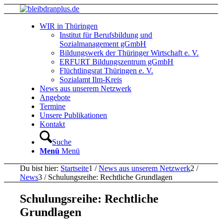
WIR in Thüringen
Institut für Berufsbildung und
Sozialmanagement gGmbH
Bildungswerk der Thüringer Wirtschaft e. V.
ERFURT Bildungszentrum gGmbH
Flüchtlingsrat Thüringen e. V.
Sozialamt Ilm-Kreis
News aus unserem Netzwerk
Angebote
Termine
Unsere Publikationen
Kontakt
Suche
Menü
Menü
Du bist hier:
Startseite
1
/
News aus unserem Netzwerk
2
/
News
3
/
Schulungsreihe: Rechtliche Grundlagen
Schulungsreihe: Rechtliche
Grundlagen