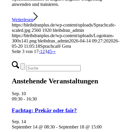
anwenden und trainieren.
Weiterlesen
https://bleibdranplus.de/wp-content/uploads/Sprachcafe-
scaled.jpg
2560
1920
bleibdran_admin
https://bleibdranplus.de/wp-content/uploads/Logotrans-
300x141.png
bleibdran_admin
2026-04-14 09:27:20
2026-
05-20 11:05:18
Sprachcafé Gera
Seite 3 von 17
‹
1
2
3
4
5
›
»
Anstehende Veranstaltungen
Sep.
10
09:30
-
16:30
Fachtag: Prekär oder fair?
Sep.
14
September 14 @ 08:30
-
September 18 @ 15:00