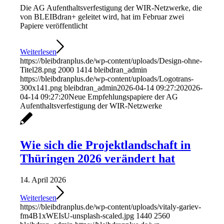
Die AG Aufenthaltsverfestigung der WIR-Netzwerke, die
von BLEIBdran+ geleitet wird, hat im Februar zwei
Papiere veröffentlicht
Weiterlesen
https://bleibdranplus.de/wp-content/uploads/Design-ohne-
Titel28.png
2000
1414
bleibdran_admin
https://bleibdranplus.de/wp-content/uploads/Logotrans-
300x141.png
bleibdran_admin
2026-04-14 09:27:20
2026-
04-14 09:27:20
Neue Empfehlungspapiere der AG
Aufenthaltsverfestigung der WIR-Netzwerke
Wie sich die Projektlandschaft in
Thüringen 2026 verändert hat
14. April 2026
Weiterlesen
https://bleibdranplus.de/wp-content/uploads/vitaly-gariev-
fm4B1xWEIsU-unsplash-scaled.jpg
1440
2560