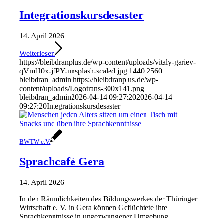
Integrationskursdesaster
14. April 2026
Weiterlesen
https://bleibdranplus.de/wp-content/uploads/vitaly-gariev-
qVmH0x-jfPY-unsplash-scaled.jpg
1440
2560
bleibdran_admin
https://bleibdranplus.de/wp-
content/uploads/Logotrans-300x141.png
bleibdran_admin
2026-04-14 09:27:20
2026-04-14
09:27:20
Integrationskursdesaster
BWTW e.V.
Sprachcafé Gera
14. April 2026
In den Räumlichkeiten des Bildungswerkes der Thüringer
Wirtschaft e. V. in Gera können Geflüchtete ihre
Sprachkenntnisse in ungezwungener Umgebung