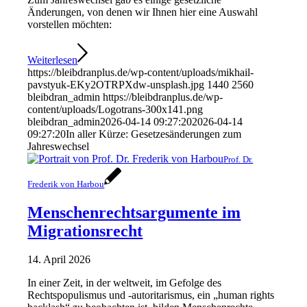
Änderungen, von denen wir Ihnen hier eine Auswahl
vorstellen möchten:
Weiterlesen
https://bleibdranplus.de/wp-content/uploads/mikhail-
pavstyuk-EKy2OTRPXdw-unsplash.jpg
1440
2560
bleibdran_admin
https://bleibdranplus.de/wp-
content/uploads/Logotrans-300x141.png
bleibdran_admin
2026-04-14 09:27:20
2026-04-14
09:27:20
In aller Kürze: Gesetzesänderungen zum
Jahreswechsel
Prof. Dr.
Frederik von Harbou
Menschenrechtsargumente im
Migrationsrecht
14. April 2026
In einer Zeit, in der weltweit, im Gefolge des
Rechtspopulismus und -autoritarismus, ein „human rights