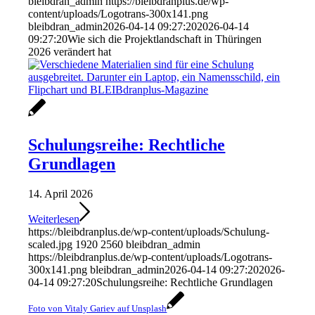
bleibdran_admin
https://bleibdranplus.de/wp-
content/uploads/Logotrans-300x141.png
bleibdran_admin
2026-04-14 09:27:20
2026-04-14
09:27:20
Wie sich die Projektlandschaft in Thüringen
2026 verändert hat
Schulungsreihe: Rechtliche
Grundlagen
14. April 2026
Weiterlesen
https://bleibdranplus.de/wp-content/uploads/Schulung-
scaled.jpg
1920
2560
bleibdran_admin
https://bleibdranplus.de/wp-content/uploads/Logotrans-
300x141.png
bleibdran_admin
2026-04-14 09:27:20
2026-
04-14 09:27:20
Schulungsreihe: Rechtliche Grundlagen
Foto von Vitaly Gariev auf Unsplash