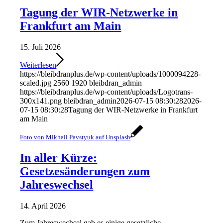
Tagung der WIR-Netzwerke in
Frankfurt am Main
15. Juli 2026
Weiterlesen
https://bleibdranplus.de/wp-content/uploads/1000094228-
scaled.jpg
2560
1920
bleibdran_admin
https://bleibdranplus.de/wp-content/uploads/Logotrans-
300x141.png
bleibdran_admin
2026-07-15 08:30:28
2026-
07-15 08:30:28
Tagung der WIR-Netzwerke in Frankfurt
am Main
Foto von Mikhail Pavstyuk auf Unsplash
In aller Kürze:
Gesetzesänderungen zum
Jahreswechsel
14. April 2026
Zum Jahreswechsel gab es einige gesetzliche