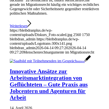
backlash“ zu beobachten ist, bilden Menschenrechte
gerade im Migrationsrecht häufig ein wichtiges rechtliches
Gegengewicht oder Sicherheitsnetz gegenüber restriktiven
politischen Maßnahmen.
Weiterlesen
https://bleibdranplus.de/wp-
content/uploads/Diskurs_Foto-scaled.jpg
2560
1750
bleibdran_admin
https://bleibdranplus.de/wp-
content/uploads/Logotrans-300x141.png
bleibdran_admin
2026-04-14 09:27:20
2026-04-14
09:27:20
Menschenrechtsargumente im Migrationsrecht
minor
Innovative Ansätze zur
Arbeitsmarktintegration von
Geflüchteten – Gute Praxis aus
Jobcentern und Agenturen für
Arbeit
14. April 2026