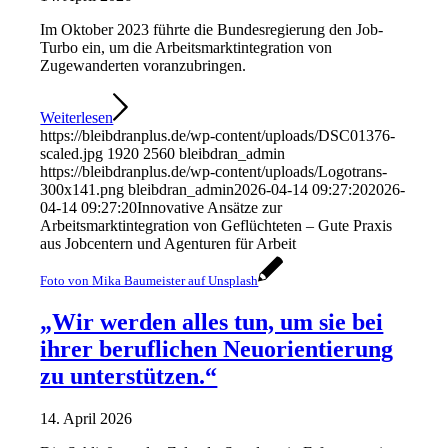
Im Oktober 2023 führte die Bundesregierung den Job-
Turbo ein, um die Arbeitsmarktintegration von
Zugewanderten voranzubringen.
Weiterlesen
https://bleibdranplus.de/wp-content/uploads/DSC01376-
scaled.jpg
1920
2560
bleibdran_admin
https://bleibdranplus.de/wp-content/uploads/Logotrans-
300x141.png
bleibdran_admin
2026-04-14 09:27:20
2026-
04-14 09:27:20
Innovative Ansätze zur
Arbeitsmarktintegration von Geflüchteten – Gute Praxis
aus Jobcentern und Agenturen für Arbeit
Foto von Mika Baumeister auf Unsplash
„Wir werden alles tun, um sie bei
ihrer beruflichen Neuorientierung
zu unterstützen.“
14. April 2026